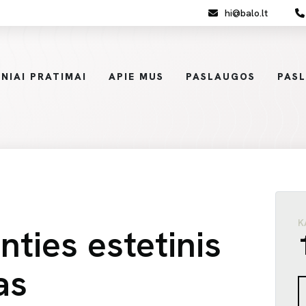
hi@balo.lt
NIAI PRATIMAI
APIE MUS
PASLAUGOS
PAS
K
nties estetinis
as