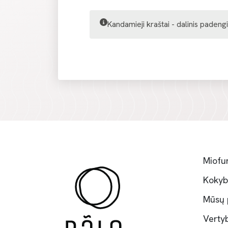
Kandamieji kraštai - dalinis paden
Miofun
Koky
Mūsų 
Verty