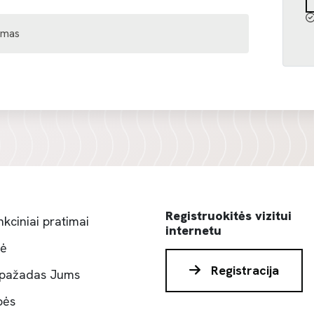
gimas
Registruokitės vizitui
kciniai pratimai
internetu
bė
Registracija
pažadas Jums
bės