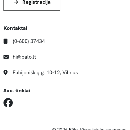
Registracija
Kontaktai
(0-600) 37434
hi@balo.lt
Fabijoniškių g. 10-12, Vilnius
Soc. tinklai
© 2026 Bãlo. Visos teisės saugomos