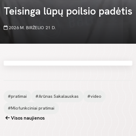
Teisinga lūpų poilsio padėtis
2026 M. BIRŽELIO 21 D.
#pratimai
#Arūnas Sakalauskas
#video
#Miofunkciniai pratimai
Visos naujienos